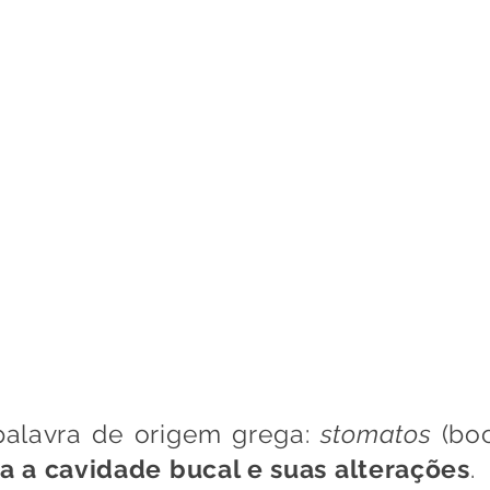
Dra. Caroline Zimmer
ista em Estomatologia - Mestre e Doutora
ESTOMATOLOGIA
ODONTOLOGIA EM ONCOLO
palavra de origem grega:
stomatos
(bo
a a cavidade bucal e suas alterações
.