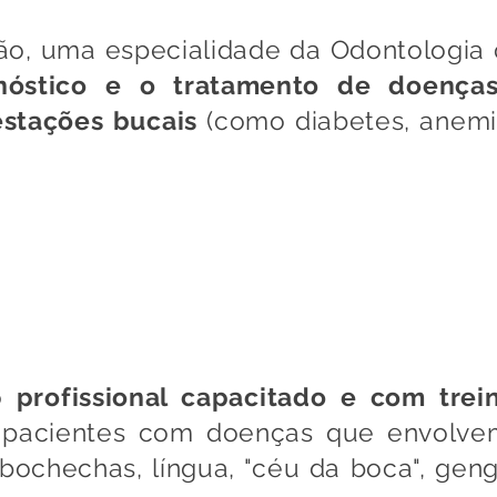
tão, uma especialidade da Odontologia
nóstico e o tratamento de doença
estações bucais
(como diabetes, anemia
es, o primeiro sinal de uma doença inic
 o
profissional capacitado e com trei
 pacientes com doenças que envolv
 bochechas, língua, "céu da boca", geng