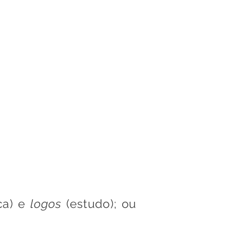
mann
 em Diagnóstico Bucal
GIA
LASERTERAPIA
LOCALIZ
ca) e
logos
(estudo); ou