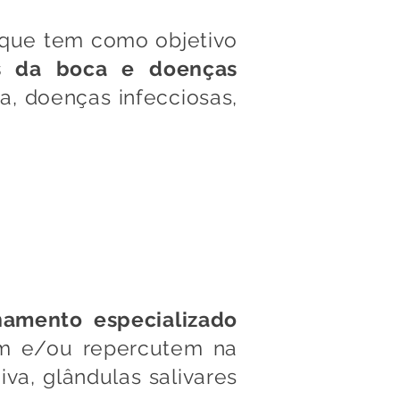
 que tem como objetivo
s da boca
e doenças
, doenças infecciosas,
ia na boca!
namento especializado
em e/ou repercutem na
iva, glândulas salivares